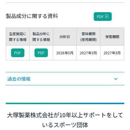
製品成分に関する資料
PDF
生産施設に
製品分析に
賞味期限
分析日
保管期間
関する情報
関する情報
(使用期限)
PDF
PDF
2026年5月
2027年3月
2027年3月
過去の情報
生産施設に
製品分析に
賞味期限
分析日
保管期間
関する情報
関する情報
(使用期限)
2025年11
PDF
PDF
2026年6月
2026年6月
大塚製薬株式会社が10年以上サポートをして
月
いるスポーツ団体
2025年12
2025年12
PDF
PDF
2025年4月